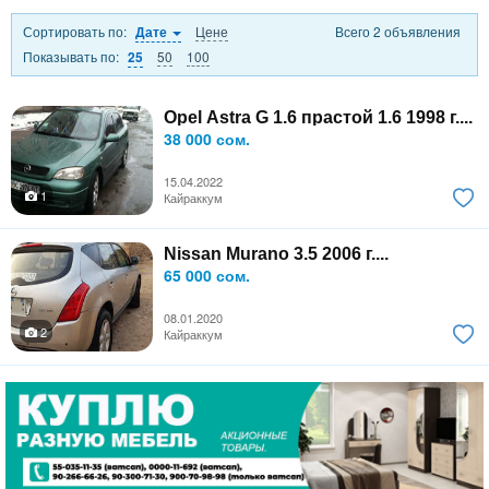
Сортировать по:
Цене
Всего 2 объявления
Дате
Показывать по:
50
100
25
Opel Astra G 1.6 прастой 1.6 1998 г....
38 000 сом.
15.04.2022
1
Кайраккум
Nissan Murano 3.5 2006 г....
65 000 сом.
08.01.2020
2
Кайраккум