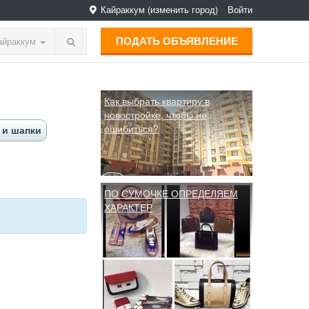
Кайраккум
(изменить город)
Войти
ПОДАТЬ ОБЪЯВЛЕНИЕ
айраккум
Как выбрать квартиру в
новостройке, чтобы не
ошибиться?
 и шапки
ПО СУМОЧКЕ ОПРЕДЕЛЯЕМ
ХАРАКТЕР