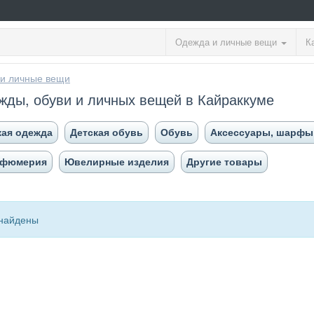
Одежда и личные вещи
К
и личные вещи
жды, обуви и личных вещей в Кайраккуме
кая одежда
Детская обувь
Обувь
Аксессуары, шарфы
рфюмерия
Ювелирные изделия
Другие товары
найдены