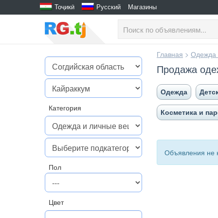
Тоҷикӣ
Русский
Магазины
Главная
>
Одежда 
Продажа оде
Одежда
Детс
Категория
Косметика и па
Объявления не 
Пол
Цвет