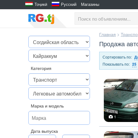
Тоҷикӣ
Русский
Магазины
Главная
>
Транспо
Продажа авт
Сортировать по:
Д
Показывать по:
25
Категория
Марка и модель
1
Дата выпуска