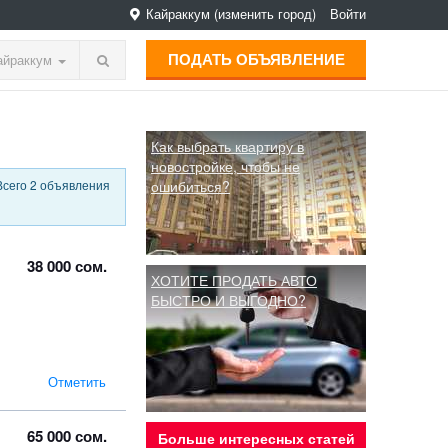
Кайраккум
(изменить город)
Войти
ПОДАТЬ ОБЪЯВЛЕНИЕ
айраккум
Как выбрать квартиру в
новостройке, чтобы не
Всего 2 объявления
ошибиться?
38 000 сом.
ХОТИТЕ ПРОДАТЬ АВТО
БЫСТРО И ВЫГОДНО?
Отметить
65 000 сом.
Больше интересных статей