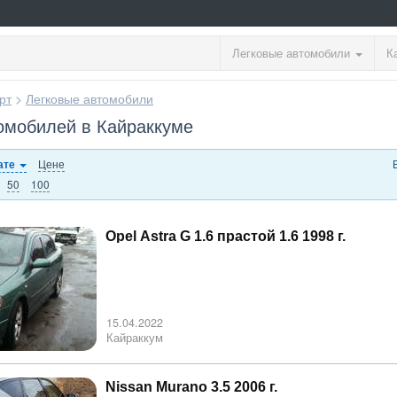
Легковые автомобили
К
рт
>
Легковые автомобили
омобилей в Кайраккуме
Цене
ате
50
100
Opel Astra G 1.6 прастой 1.6 1998 г.
15.04.2022
Кайраккум
Nissan Murano 3.5 2006 г.